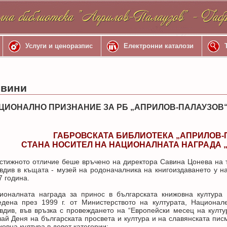
Услуги и ценоразпис
Електронни каталози
вини
ЦИОНАЛНО ПРИЗНАНИЕ ЗА РБ „АПРИЛОВ-ПАЛАУЗОВ“
ГАБРОВСКАТА БИБЛИОТЕКА „АПРИЛОВ-
СТАНА НОСИТЕЛ НА НАЦИОНАЛНАТА НАГРАДА „
стижното отличие беше връчено на директора Савина Цонева на 
вдив в къщата - музей на родоначалника на книгоиздаването у н
7 година.
ионалната награда за принос в българската книжовна култура
едена през 1999 г. от Министерството на културата, Национа
вдив, във връзка с провеждането на “Европейски месец на култу
чай Деня на българската просвета и култура и на славянската пис
жовна култура в девет категории: