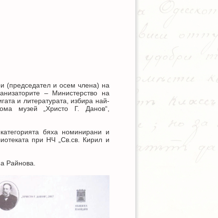
и (председател и осем члена) на
ганизаторите – Министерство на
игата и литературата, избира най-
ма музей „Христо Г. Данов“,
 категорията бяха номинирани и
иотеката при НЧ „Св.св. Кирил и
на Райнова.