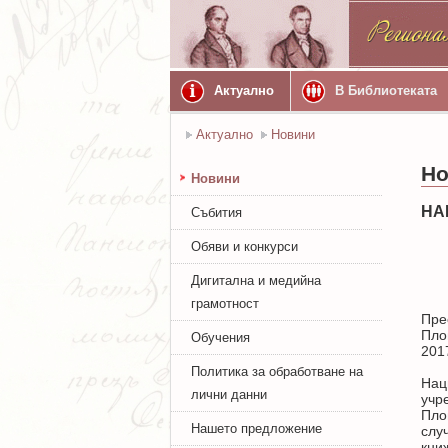
Актуално
В Библиотеката
Актуално
Новини
Но
Новини
НА
Събития
Обяви и конкурси
Дигитална и медийна
грамотност
Пре
Пло
Обучения
201
Политика за обработване на
Нац
лични данни
учр
Пло
Нашето предложение
слу
кни