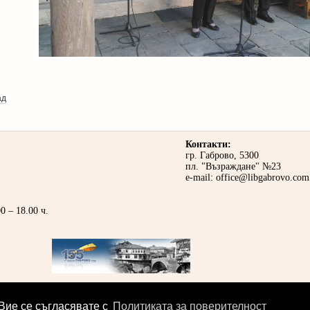
ад
Контакти:
гр. Габрово, 5300
пл. "Възраждане" №23
e-mail:
office@libgabrovo.com
0 – 18.00 ч.
 Вие се съгласявате с
Политиката за поверителност