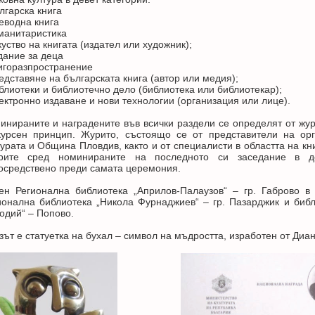
лгарска книга
реводна книга
уманитаристика
куство на книгата (издател или художник);
здание за деца
нигоразпространение
редставяне на българската книга (автор или медия);
иблиотеки и библиотечно дело (библиотека или библиотекар);
лектронно издаване и нови технологии (организация или лице).
инираните и наградените във всички раздели се определят от жур
курсен принцип. Журито, състоящо се от представители на ор
турата и Община Пловдив, както и от специалисти в областта на кн
рите сред номинираните на последното си заседание в до
осредствено преди самата церемония.
ен Регионална библиотека „Априлов-Палаузов“ – гр. Габрово в
ионална библиотека „Никола Фурнаджиев“ – гр. Пазарджик и библ
одий“ – Попово.
зът е статуетка на бухал – символ на мъдростта, изработен от Диа