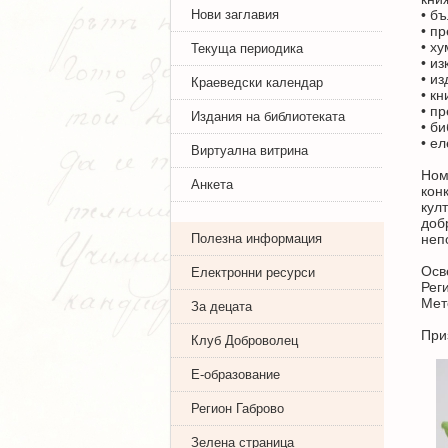
Нови заглавия
• бъ
• п
• х
Текуща периодика
• из
• и
Краеведски календар
• к
• п
Издания на библиотеката
• б
• е
Виртуална витрина
Ном
Анкета
кон
кул
доб
Полезна информация
неп
Осв
Електронни ресурси
Рег
Мет
За децата
При
Клуб Доброволец
Е-образование
Регион Габрово
Зелена страница