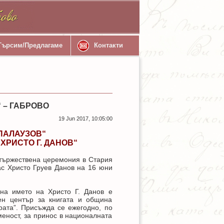
Търсим/Предлагаме
Контакти
 – ГАБРОВО
19 Jun 2017, 10:05:00
ПАЛАУЗОВ“
ХРИСТО Г. ДАНОВ“
тържествена церемония в Стария
ас Христо Груев Данов на 16 юни
 на името на Христо Г. Данов е
лен център за книгата и община
рата”. Присъжда се ежегодно, по
меност, за принос в националната