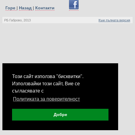
Горе
|
Назад
|
Контакти
РБ Габрово, 2013
Към пълната версия
Този сайт използва "бисквитки".
Използвайки този сайт, Вие се
съгласявате с
Политиката за поверителност
Добре