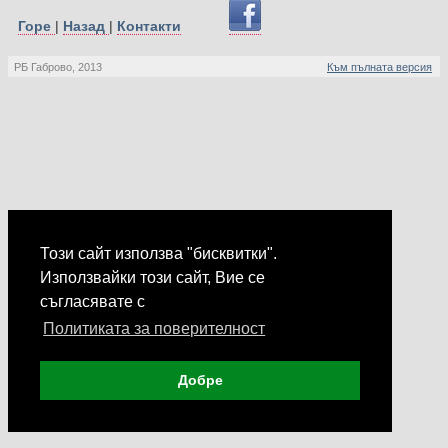
Горе
|
Назад
|
Контакти
РБ Габрово, 2013
Към пълната версия
Този сайт използва "бисквитки".
Използвайки този сайт, Вие се
съгласявате с
Политиката за поверителност
Добре